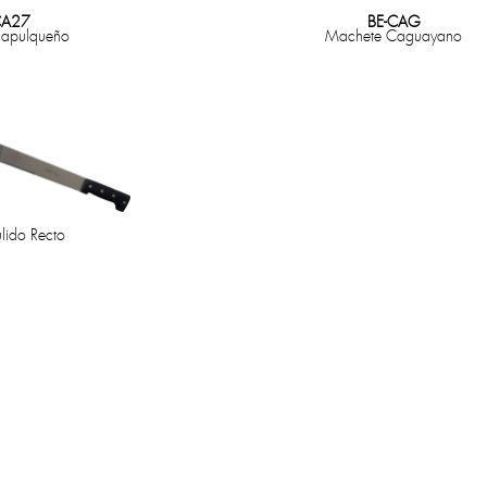
CA27
BE-CAG
apulqueño
Machete Caguayano
lido Recto