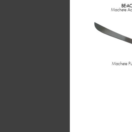
BE-A
Machete Ac
Machete Pu