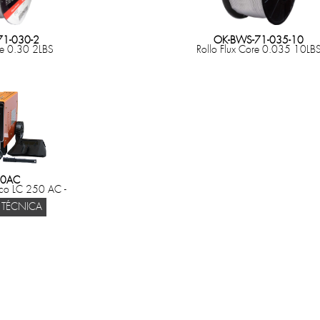
1-030-2
OK-BWS-71-035-10
re 0.30 2LBS
Rollo Flux Core 0.035 10LB
50AC
co LC 250 AC -
 TÉCNICA