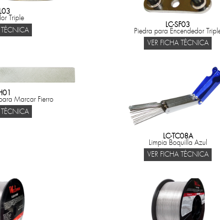
L03
r Triple
LC-SF03
 TÉCNICA
Piedra para Encendedor Tripl
VER FICHA TÉCNICA
H01
para Marcar Fierro
 TÉCNICA
LC-TC08A
Limpia Boquilla Azul
VER FICHA TÉCNICA