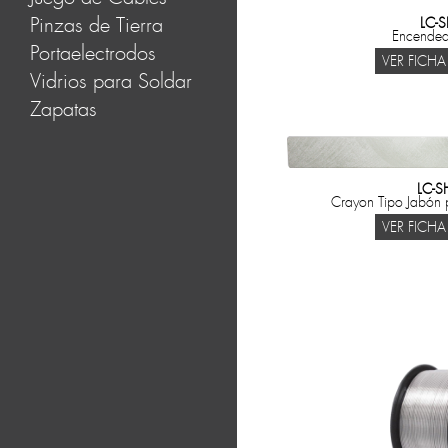
Pinzas de Tierra
LC-S
Encendedo
Portaelectrodos
VER FICHA
Vidrios para Soldar
Zapatas
LC-S
Crayon Tipo Jabón 
VER FICHA