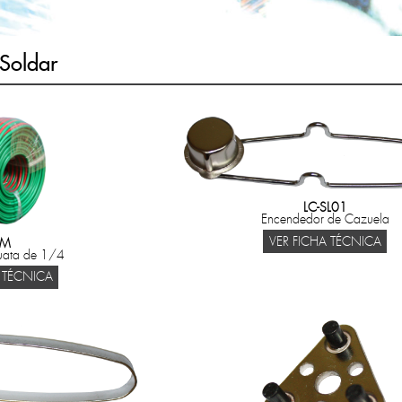
Soldar
LC-SL01
Encendedor de Cazuela
VER FICHA TÉCNICA
-M
ata de 1/4
 TÉCNICA