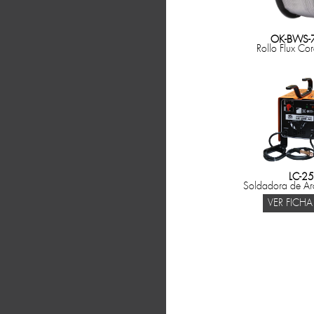
OK-BWS-7
Rollo Flux Co
LC-2
Soldadora de Ar
VER FICHA